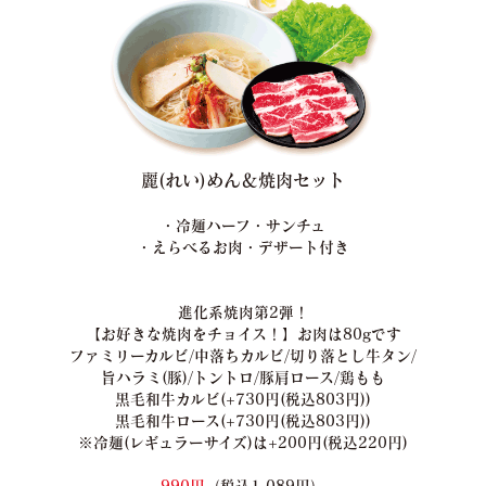
麗(れい)めん＆焼肉セット
・冷麺ハーフ・サンチュ
・えらべるお肉・デザート付き
進化系焼肉第2弾！
【お好きな焼肉をチョイス！】お肉は80gです
ファミリーカルビ/中落ちカルビ/切り落とし牛タン/
旨ハラミ(豚)/トントロ/豚肩ロース/鶏もも
黒毛和牛カルビ(+730円(税込803円))
黒毛和牛ロース(+730円(税込803円))
※冷麺(レギュラーサイズ)は+200円(税込220円)
990円
（税込1,089円）