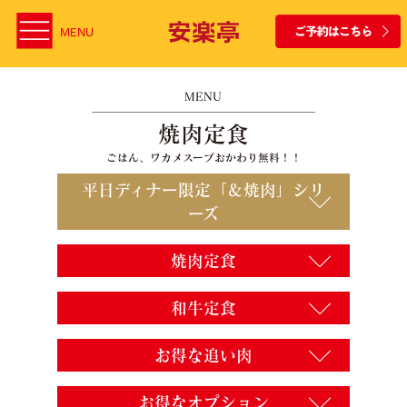
MENU
MENU
焼肉定食
ごはん、ワカメスープおかわり無料！！
平日ディナー限定「＆焼肉」シリ
ーズ
焼肉定食
和牛定食
お得な追い肉
お得なオプション