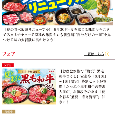
【夏の食べ放題リニューアル!】6月30日~夏を感じる味変ヤキニク
でスタミナチャージ!3種の味変タレも新登場!”自分だけの一皿”を見
つける味の大冒険に出かけよう!
フェア
一覧はこちら
NEW
【お盆は家族で ”贅沢” 黒毛
和牛づくし】安楽亭「8月8日
～16日限定」特別セットが登
場！たっぷり黒毛和牛の贅沢
大皿が、お値段そのまま「夏
を彩る”盛夏・巻き野菜”」付
きに！
開催中