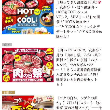
【帰ってきた温度差100℃
】安楽亭「～夏本番焼肉～
HOT＆COOLフェス
VOL.2」8月3日～16日で開
催！”HOTな焼肉サマ
ー”と”COOLなドリンク＆デ
ザートサマー”でアガる夏を体
験せよ！
終了
【肉 is POWER!!!】安楽亭7
月の「肉の日祭」7/24～8/2
開催♪ド派手に復活「パワー
カルビ」でみなぎるパワ
ー！！さらに定番焼肉超特価
＆定番ランチのお肉1.5倍！
味変タレとお肉の夏セット
も！
開催中
【コクの白か、シゲキの赤
か。】7月16日スタート「安
楽亭 夏の冷麺フェア」――今