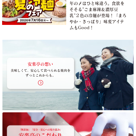
年の〆はひと味違う。食欲を
そそる”ごま麻辣＆濃厚豆
乳”２色の冷麺が登場！「まろ
やか・さっぱり」味変アイテ
ムもGood！
安楽亭の想い
美味しくて、安心して食べられる焼肉を
ずっとこれからも。
「無添加」「安全・安心への取り組み」
安楽亭のこだわり