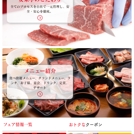
全てのプロセスを自社で一元管理し、安
全・安心を徹底。
メニュー紹介
食べ放題メニュー、グランドメニュー、ラ
ンチ、お子様、宴会、ドリンク、定食、
デザート
おトクな
クーポン
フェア情報一覧