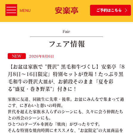
MENU
Fair
フェア情報
NEW
2026年8月6日
【お盆は家族で ”贅沢” 黒毛和牛づくし】安楽亭「8
月8日～16日限定」特別セットが登場！たっぷり黒
毛和牛の贅沢大皿が、お値段そのまま「夏を彩
る”盛夏・巻き野菜”」付きに！
家族に友達、同級生に先輩・後輩。お盆にみんなで集まって過
ごす、にぎわいと憩いの時間。
世代を超えた家族水入らずのシーンにも、久々に会う仲間たち
との再会のシーンにも。
ひとつのテーブルを囲む「焼肉」がぴったりです。
そんな特別な焼肉時間にオススメな、”お盆限定”の大皿商品を