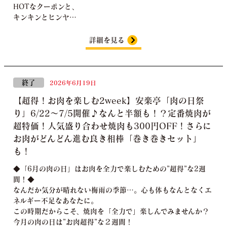
HOTなクーポンと、
キンキンとヒンヤ…
詳細を見る
終了
2026年6月19日
【超得！お肉を楽しむ2week】安楽亭「肉の日祭
り」6/22～7/5開催♪なんと半額も！？定番焼肉が
超特価！人気盛り合わせ焼肉も300円OFF！さらに
お肉がどんどん進む良き相棒「巻き巻きセット」
も！
◆「6月の肉の日」はお肉を全力で楽しむための”超得”な2週
間！◆
なんだか気分が晴れない梅雨の季節…。心も体もなんとなくエ
ネルギー不足なあなたに。
この時期だからこそ、焼肉を「全力で」楽しんでみませんか？
今月の肉の日は”お肉超得”な２週間！