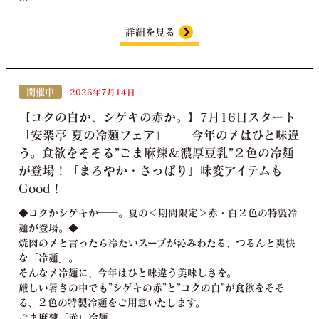
詳細を見る
開催中
2026年7月14日
【コクの白か、シゲキの赤か。】7月16日スタート
「安楽亭 夏の冷麺フェア」――今年の〆はひと味違
う。食欲をそそる”ごま麻辣＆濃厚豆乳”２色の冷麺
が登場！「まろやか・さっぱり」味変アイテムも
Good！
◆コクかシゲキか――。夏の＜期間限定＞赤・白２色の特製冷
麺が登場。◆
焼肉の〆と言ったら冷たいスープが沁みわたる、つるんと爽快
な「冷麺」。
そんな〆冷麺に、今年はひと味違う美味しさを。
厳しい暑さの中でも”シゲキの赤”と”コクの白”が食欲をそそ
る、２色の特製冷麺をご用意いたします。
ごま麻辣「赤」冷麺