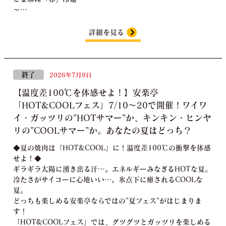
～…
詳細を見る
終了
2026年7月9日
【温度差100℃を体感せよ！】安楽亭
「HOT&COOLフェス」7/10～20で開催！ワイワ
イ・ガッツリの”HOTサマー”か、キンキン・ヒンヤ
リの”COOLサマー”か。あなたの夏はどっち？
◆夏の焼肉は「HOT&COOL」に！温度差100℃の衝撃を体感
せよ！◆
ギラギラ太陽に湧き出る汗…。エネルギーみなぎるHOTな夏。
冷たさがサイコーに心地いい…。氷点下に癒されるCOOLな
夏。
どっちも楽しめる安楽亭ならではの”夏フェス”がはじまりま
す！
「HOT&COOLフェス」では、グツグツとガッツリを楽しめる