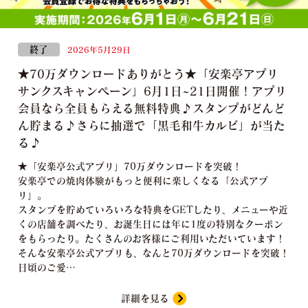
終了
2026年5月29日
★70万ダウンロードありがとう★「安楽亭アプリ
サンクスキャンペーン」6月1日~21日開催！アプリ
会員なら全員もらえる無料特典♪スタンプがどんど
ん貯まる♪さらに抽選で「黒毛和牛カルビ」が当た
る♪
★「安楽亭公式アプリ」70万ダウンロードを突破！
安楽亭での焼肉体験がもっと便利に楽しくなる「公式アプ
リ」。
スタンプを貯めていろいろな特典をGETしたり、メニューや近
くの店舗を調べたり、お誕生日には年に1度の特別なクーポン
をもらったり。たくさんのお客様にご利用いただいています！
そんな安楽亭公式アプリも、なんと70万ダウンロードを突破！
日頃のご愛…
詳細を見る