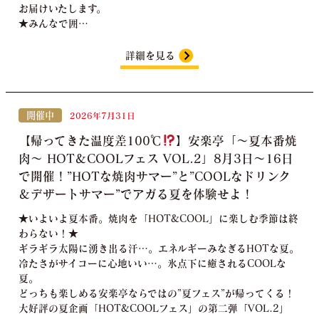
お届けいたします。
★みんなで囲…
詳細を見る
開催中
2026年7月31日
【帰ってきた温度差100℃
】安楽亭「～夏本番焼
肉～ HOT＆COOLフェス VOL.2」8月3日～16日
で開催！”HOTな焼肉サマー”と”COOLなドリンク
＆デザートサマー”でアガる夏を体験せよ！
★いよいよ夏本番。焼肉を「HOT&COOL」に楽しむ季節は終
わらない！★
ギラギラ太陽に湧き出る汗…。エネルギーみなぎるHOTな夏。
冷たさがサイコーに心地いい…。氷点下に癒されるCOOLな
夏。
どっちも楽しめる安楽亭ならではの”夏フェス”が帰ってくる！
大好評の夏企画「HOT&COOLフェス」の第二弾「VOL.2」