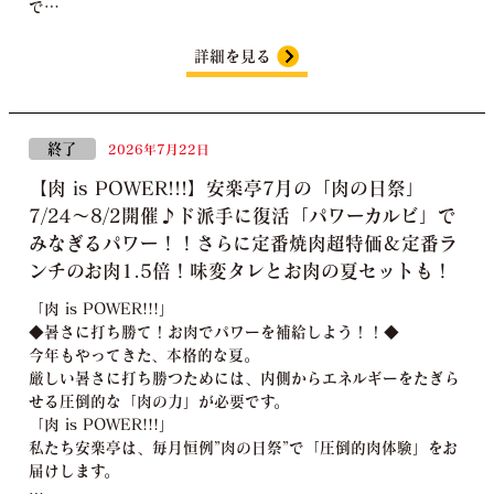
で…
詳細を見る
終了
2026年7月22日
【肉 is POWER!!!】安楽亭7月の「肉の日祭」
7/24～8/2開催♪ド派手に復活「パワーカルビ」で
みなぎるパワー！！さらに定番焼肉超特価＆定番ラ
ンチのお肉1.5倍！味変タレとお肉の夏セットも！
「肉 is POWER!!!」
◆暑さに打ち勝て！お肉でパワーを補給しよう！！◆
今年もやってきた、本格的な夏。
厳しい暑さに打ち勝つためには、内側からエネルギーをたぎら
せる圧倒的な「肉の力」が必要です。
「肉 is POWER!!!」
私たち安楽亭は、毎月恒例”肉の日祭”で「圧倒的肉体験」をお
届けします。
…