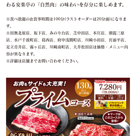
わる安楽亭の「自然肉」の味わいを存分に楽しめます。
※食べ放題のお食事時間は100分(ラストオーダーは20分前)になりま
す。
※田無北原店、坂下店、みのり台店、芝中田店、本庄店、朝霞三原
店、水戸千波町店、葛西店、府中浅間町店、川崎小田店、宮前平店、
足立青井店、霧ヶ丘店、川崎南町店、大井松田店は価格・メニュー内
容が異なります。
※詳細は店舗までお問い合わせください。