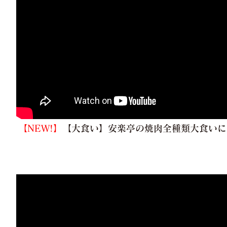
【NEW!】
【大食い】安楽亭の焼肉全種類大食いに