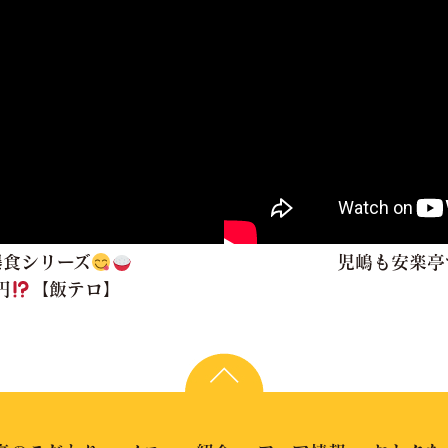
爆食シリーズ
児嶋も安楽亭
円
【飯テロ】