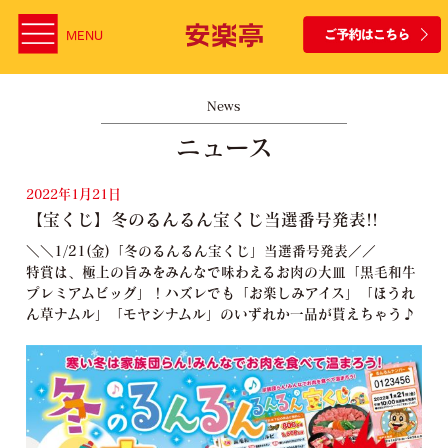
MENU
News
ニュース
2022年1月21日
【宝くじ】冬のるんるん宝くじ当選番号発表!!
＼＼1/21(金)「冬のるんるん宝くじ」当選番号発表／／
特賞は、極上の旨みをみんなで味わえるお肉の大皿「黒毛和牛
プレミアムビッグ」！ハズレでも「お楽しみアイス」「ほうれ
ん草ナムル」「モヤシナムル」のいずれか一品が貰えちゃう♪