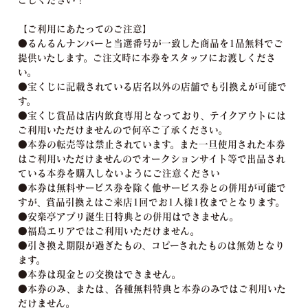
【ご利用にあたってのご注意】
●るんるんナンバーと当選番号が一致した商品を1品無料でご
提供いたします。ご注文時に本券をスタッフにお渡しくださ
い。
●宝くじに記載されている店名以外の店舗でも引換えが可能で
す。
●宝くじ賞品は店内飲食専用となっており、テイクアウトには
ご利用いただけませんので何卒ご了承ください。
●本券の転売等は禁止されています。また一旦使用された本券
はご利用いただけませんのでオークションサイト等で出品され
ている本券を購入しないようにご注意ください
●本券は無料サービス券を除く他サービス券との併用が可能で
すが、賞品引換えはご来店1回でお1人様1枚までとなります。
●安楽亭アプリ誕生日特典との併用はできません。
●福島エリアではご利用いただけません。
●引き換え期限が過ぎたもの、コピーされたものは無効となり
ます。
●本券は現金との交換はできません。
●本券のみ、または、各種無料特典と本券のみではご利用いた
だけません。