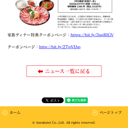
家族ディナー特典クーポンページ：
https://bit.ly/3xqRIGV
クーポンページ：
http://bit.ly/2TpVfAp
ニュース一覧に戻る
ホーム
ページトップ
© Anrakutei Co.,Ltd. All rights reserved.