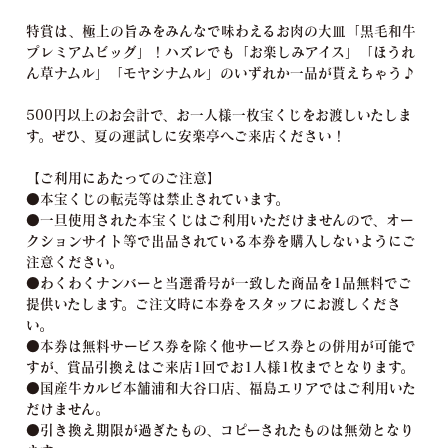
特賞は、極上の旨みをみんなで味わえるお肉の大皿「黒毛和牛
プレミアムビッグ」！ハズレでも「お楽しみアイス」「ほうれ
ん草ナムル」「モヤシナムル」のいずれか一品が貰えちゃう♪
500円以上のお会計で、お一人様一枚宝くじをお渡しいたしま
す。ぜひ、夏の運試しに安楽亭へご来店ください！
【ご利用にあたってのご注意】
●本宝くじの転売等は禁止されています。
●一旦使用された本宝くじはご利用いただけませんので、オー
クションサイト等で出品されている本券を購入しないようにご
注意ください。
●わくわくナンバーと当選番号が一致した商品を1品無料でご
提供いたします。ご注文時に本券をスタッフにお渡しくださ
い。
●本券は無料サービス券を除く他サービス券との併用が可能で
すが、賞品引換えはご来店1回でお1人様1枚までとなります。
●国産牛カルビ本舗浦和大谷口店、福島エリアではご利用いた
だけません。
●引き換え期限が過ぎたもの、コピーされたものは無効となり