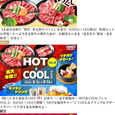
【お盆は家族で ”贅沢” 黒毛和牛づくし】安楽亭「8月8日～16日限定」特別セット
が登場！たっぷり黒毛和牛の贅沢大皿が、お値段そのまま「夏を彩る”盛夏・巻き
野菜”」付きに！
開催中
【帰ってきた温度差100℃
】安楽亭「～夏本番焼肉～ HOT＆COOLフェス
VOL.2」8月3日～16日で開催！”HOTな焼肉サマー”と”COOLなドリンク＆デザー
トサマー”でアガる夏を体験せよ！
終了