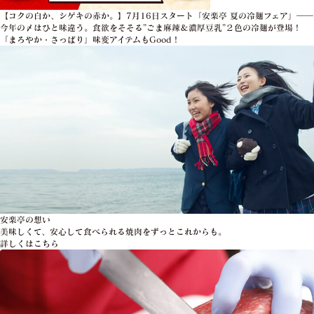
【コクの白か、シゲキの赤か。】7月16日スタート「安楽亭 夏の冷麺フェア」――
今年の〆はひと味違う。食欲をそそる”ごま麻辣＆濃厚豆乳”２色の冷麺が登場！
「まろやか・さっぱり」味変アイテムもGood！
安楽亭の想い
美味しくて、安心して食べられる焼肉をずっとこれからも。
詳しくはこちら