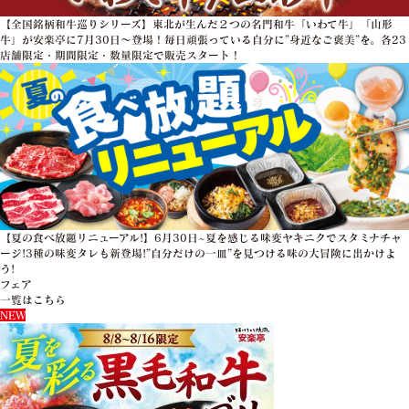
【全国銘柄和牛巡りシリーズ】東北が生んだ２つの名門和牛「いわて牛」「山形
牛」が安楽亭に7月30日～登場！毎日頑張っている自分に”身近なご褒美”を。各23
店舗限定・期間限定・数量限定で販売スタート！
【夏の食べ放題リニューアル!】6月30日~夏を感じる味変ヤキニクでスタミナチャ
ージ!3種の味変タレも新登場!”自分だけの一皿”を見つける味の大冒険に出かけよ
う!
フェア
一覧はこちら
NEW