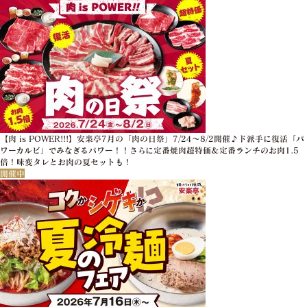
【肉 is POWER!!!】安楽亭7月の「肉の日祭」7/24～8/2開催♪ド派手に復活「パ
ワーカルビ」でみなぎるパワー！！さらに定番焼肉超特価＆定番ランチのお肉1.5
倍！味変タレとお肉の夏セットも！
開催中