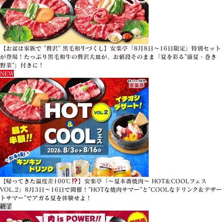
【お盆は家族で ”贅沢” 黒毛和牛づくし】安楽亭「8月8日～16日限定」特別セット
が登場！たっぷり黒毛和牛の贅沢大皿が、お値段そのまま「夏を彩る”盛夏・巻き
野菜”」付きに！
NEW
【帰ってきた温度差100℃
】安楽亭「～夏本番焼肉～ HOT＆COOLフェス
VOL.2」8月3日～16日で開催！”HOTな焼肉サマー”と”COOLなドリンク＆デザー
トサマー”でアガる夏を体験せよ！
終了