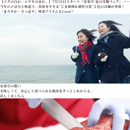
【コクの白か、シゲキの赤か。】7月16日スタート「安楽亭 夏の冷麺フェア」――
今年の〆はひと味違う。食欲をそそる”ごま麻辣＆濃厚豆乳”２色の冷麺が登場！
「まろやか・さっぱり」味変アイテムもGood！
安楽亭の想い
美味しくて、安心して食べられる焼肉をずっとこれからも。
詳しくはこちら