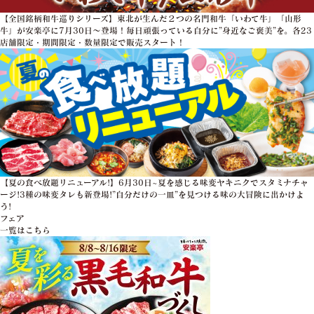
【全国銘柄和牛巡りシリーズ】東北が生んだ２つの名門和牛「いわて牛」「山形
牛」が安楽亭に7月30日～登場！毎日頑張っている自分に”身近なご褒美”を。各23
店舗限定・期間限定・数量限定で販売スタート！
【夏の食べ放題リニューアル!】6月30日~夏を感じる味変ヤキニクでスタミナチャ
ージ!3種の味変タレも新登場!”自分だけの一皿”を見つける味の大冒険に出かけよ
う!
フェア
一覧はこちら