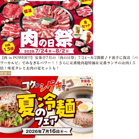
【肉 is POWER!!!】安楽亭7月の「肉の日祭」7/24～8/2開催♪ド派手に復活「パ
ワーカルビ」でみなぎるパワー！！さらに定番焼肉超特価＆定番ランチのお肉1.5
倍！味変タレとお肉の夏セットも！
開催中