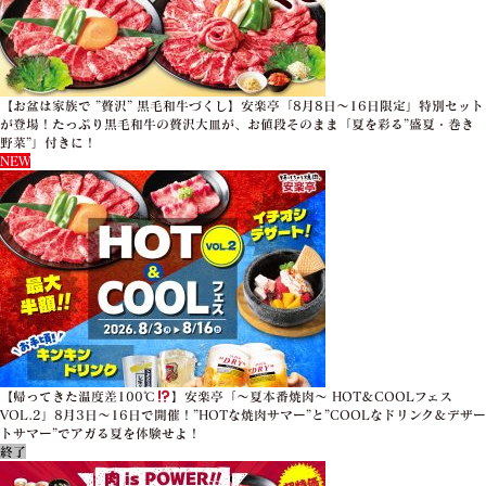
【お盆は家族で ”贅沢” 黒毛和牛づくし】安楽亭「8月8日～16日限定」特別セット
が登場！たっぷり黒毛和牛の贅沢大皿が、お値段そのまま「夏を彩る”盛夏・巻き
野菜”」付きに！
NEW
【帰ってきた温度差100℃
】安楽亭「～夏本番焼肉～ HOT＆COOLフェス
VOL.2」8月3日～16日で開催！”HOTな焼肉サマー”と”COOLなドリンク＆デザー
トサマー”でアガる夏を体験せよ！
終了