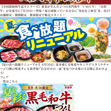
【全国銘柄和牛巡りシリーズ】東北が生んだ２つの名門和牛「いわて牛」「山形
牛」が安楽亭に7月30日～登場！毎日頑張っている自分に”身近なご褒美”を。各23
店舗限定・期間限定・数量限定で販売スタート！
【夏の食べ放題リニューアル!】6月30日~夏を感じる味変ヤキニクでスタミナチャ
ージ!3種の味変タレも新登場!”自分だけの一皿”を見つける味の大冒険に出かけよ
う!
フェア
一覧はこちら