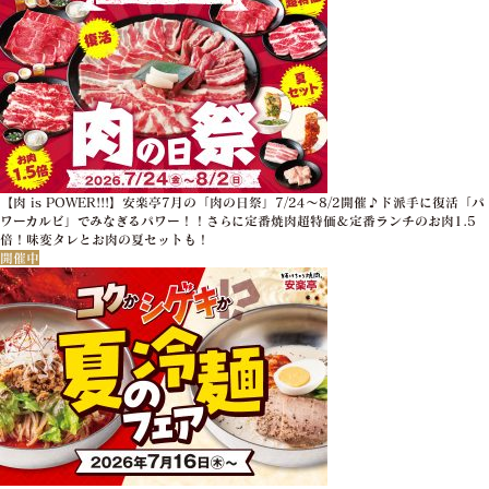
【肉 is POWER!!!】安楽亭7月の「肉の日祭」7/24～8/2開催♪ド派手に復活「パ
ワーカルビ」でみなぎるパワー！！さらに定番焼肉超特価＆定番ランチのお肉1.5
倍！味変タレとお肉の夏セットも！
開催中