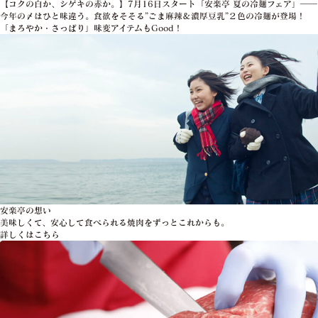
【コクの白か、シゲキの赤か。】7月16日スタート「安楽亭 夏の冷麺フェア」――
今年の〆はひと味違う。食欲をそそる”ごま麻辣＆濃厚豆乳”２色の冷麺が登場！
「まろやか・さっぱり」味変アイテムもGood！
安楽亭の想い
美味しくて、安心して食べられる焼肉をずっとこれからも。
詳しくはこちら