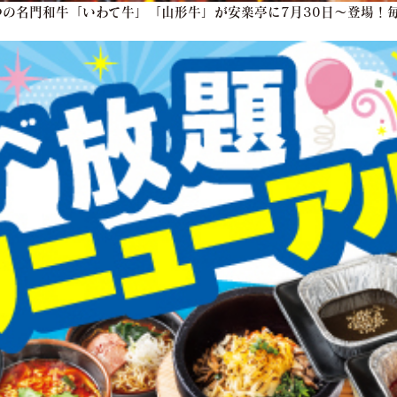
の名門和牛「いわて牛」「山形牛」が安楽亭に7月30日～登場！毎
！