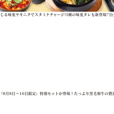
感じる味変ヤキニクでスタミナチャージ!3種の味変タレも新登場!”
亭「8月8日～16日限定」特別セットが登場！たっぷり黒毛和牛の