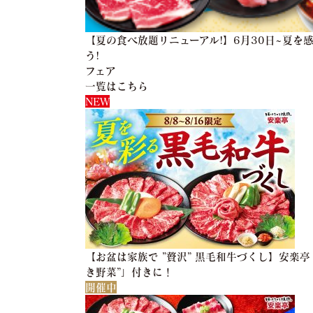
【夏の食べ放題リニューアル!】6月30日~夏を
う!
フェア
一覧はこちら
NEW
【お盆は家族で ”贅沢” 黒毛和牛づくし】安楽
き野菜”」付きに！
開催中