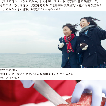
【コクの白か、シゲキの赤か。】7月16日スタート「安楽亭 夏の冷麺フェア」――
今年の〆はひと味違う。食欲をそそる”ごま麻辣＆濃厚豆乳”２色の冷麺が登場！
「まろやか・さっぱり」味変アイテムもGood！
安楽亭の想い
美味しくて、安心して食べられる焼肉をずっとこれからも。
詳しくはこちら