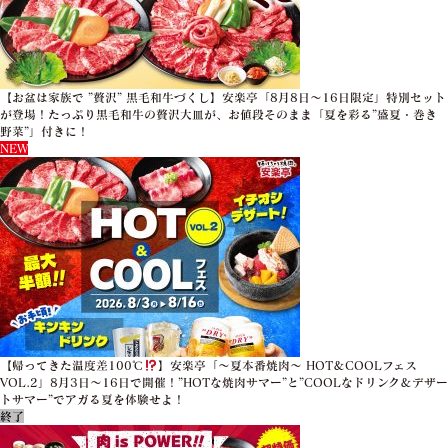
【お盆は家族で ”贅沢” 黒毛和牛づくし】安楽亭「8月8日～16日限定」特別セット
が登場！たっぷり黒毛和牛の贅沢大皿が、お値段そのまま「夏を彩る”盛夏・巻き
野菜”」付きに！
NEW
【帰ってきた温度差100℃
】安楽亭「～夏本番焼肉～ HOT＆COOLフェス
VOL.2」8月3日～16日で開催！”HOTな焼肉サマー”と”COOLなドリンク＆デザー
トサマー”でアガる夏を体験せよ！
終了