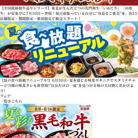
【全国銘柄和牛巡りシリーズ】東北が生んだ２つの名門和牛「いわて牛」「山形
牛」が安楽亭に7月30日～登場！毎日頑張っている自分に”身近なご褒美”を。各23
店舗限定・期間限定・数量限定で販売スタート！
【夏の食べ放題リニューアル!】6月30日~夏を感じる味変ヤキニクでスタミナチャ
ージ!3種の味変タレも新登場!”自分だけの一皿”を見つける味の大冒険に出かけよ
う!
フェア
一覧はこちら