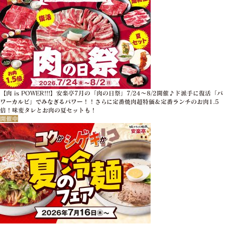
【肉 is POWER!!!】安楽亭7月の「肉の日祭」7/24～8/2開催♪ド派手に復活「パ
ワーカルビ」でみなぎるパワー！！さらに定番焼肉超特価＆定番ランチのお肉1.5
倍！味変タレとお肉の夏セットも！
開催中