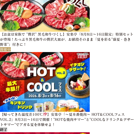
【お盆は家族で ”贅沢” 黒毛和牛づくし】安楽亭「8月8日～16日限定」特別セット
が登場！たっぷり黒毛和牛の贅沢大皿が、お値段そのまま「夏を彩る”盛夏・巻き
野菜”」付きに！
開催中
【帰ってきた温度差100℃
】安楽亭「～夏本番焼肉～ HOT＆COOLフェス
VOL.2」8月3日～16日で開催！”HOTな焼肉サマー”と”COOLなドリンク＆デザー
トサマー”でアガる夏を体験せよ！
終了