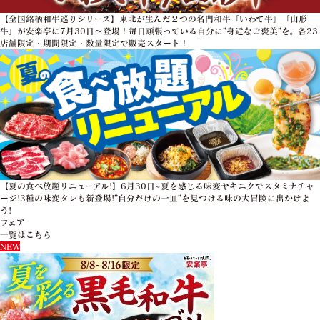
【全国銘柄和牛巡りシリーズ】東北が生んだ２つの名門和牛「いわて牛」「山形
牛」が安楽亭に7月30日～登場！毎日頑張っている自分に”身近なご褒美”を。各23
店舗限定・期間限定・数量限定で販売スタート！
【夏の食べ放題リニューアル!】6月30日~夏を感じる味変ヤキニクでスタミナチャ
ージ!3種の味変タレも新登場!”自分だけの一皿”を見つける味の大冒険に出かけよ
う!
フェア
一覧はこちら
NEW