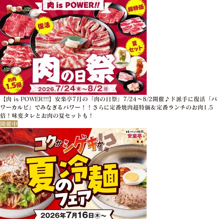
【肉 is POWER!!!】安楽亭7月の「肉の日祭」7/24～8/2開催♪ド派手に復活「パ
ワーカルビ」でみなぎるパワー！！さらに定番焼肉超特価＆定番ランチのお肉1.5
倍！味変タレとお肉の夏セットも！
開催中