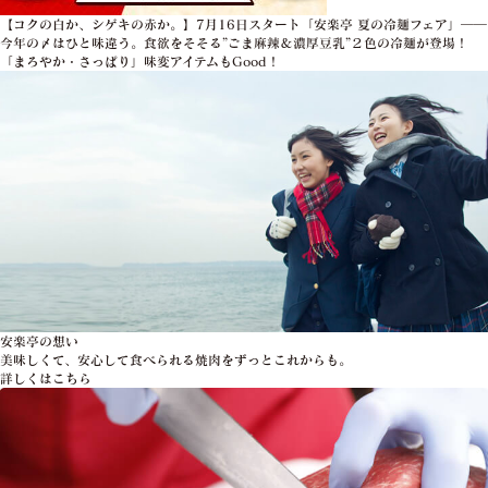
【コクの白か、シゲキの赤か。】7月16日スタート「安楽亭 夏の冷麺フェア」――
今年の〆はひと味違う。食欲をそそる”ごま麻辣＆濃厚豆乳”２色の冷麺が登場！
「まろやか・さっぱり」味変アイテムもGood！
安楽亭の想い
美味しくて、安心して食べられる焼肉をずっとこれからも。
詳しくはこちら