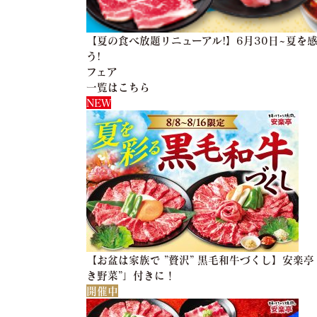
【夏の食べ放題リニューアル!】6月30日~夏を
う!
フェア
一覧はこちら
NEW
【お盆は家族で ”贅沢” 黒毛和牛づくし】安楽
き野菜”」付きに！
開催中