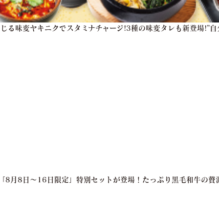
感じる味変ヤキニクでスタミナチャージ!3種の味変タレも新登場!”
亭「8月8日～16日限定」特別セットが登場！たっぷり黒毛和牛の