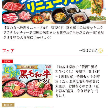
【夏の食べ放題リニューアル!】6月30日~夏を感じる味変ヤキニク
でスタミナチャージ!3種の味変タレも新登場!”自分だけの一皿”を見
つける味の大冒険に出かけよう!
フェア
一覧はこちら
NEW
【お盆は家族で ”贅沢” 黒毛
和牛づくし】安楽亭「8月8日
～16日限定」特別セットが登
場！たっぷり黒毛和牛の贅沢
大皿が、お値段そのまま「夏
を彩る”盛夏・巻き野菜”」付
きに！
開催中