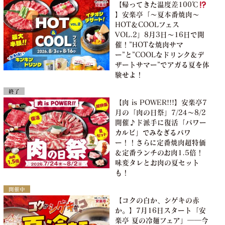
【帰ってきた温度差100℃
】安楽亭「～夏本番焼肉～
HOT＆COOLフェス
VOL.2」8月3日～16日で開
催！”HOTな焼肉サマ
ー”と”COOLなドリンク＆デ
ザートサマー”でアガる夏を体
験せよ！
終了
【肉 is POWER!!!】安楽亭7
月の「肉の日祭」7/24～8/2
開催♪ド派手に復活「パワー
カルビ」でみなぎるパワ
ー！！さらに定番焼肉超特価
＆定番ランチのお肉1.5倍！
味変タレとお肉の夏セット
も！
開催中
【コクの白か、シゲキの赤
か。】7月16日スタート「安
楽亭 夏の冷麺フェア」――今