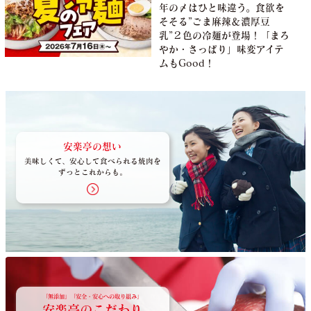
年の〆はひと味違う。食欲を
そそる”ごま麻辣＆濃厚豆
乳”２色の冷麺が登場！「まろ
やか・さっぱり」味変アイテ
ムもGood！
安楽亭の想い
美味しくて、安心して食べられる焼肉を
ずっとこれからも。
「無添加」「安全・安心への取り組み」
安楽亭のこだわり