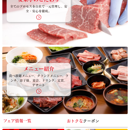
全てのプロセスを自社で一元管理し、安
全・安心を徹底。
メニュー紹介
食べ放題メニュー、グランドメニュー、ラ
ンチ、お子様、宴会、ドリンク、定食、
デザート
おトクな
クーポン
フェア情報一覧