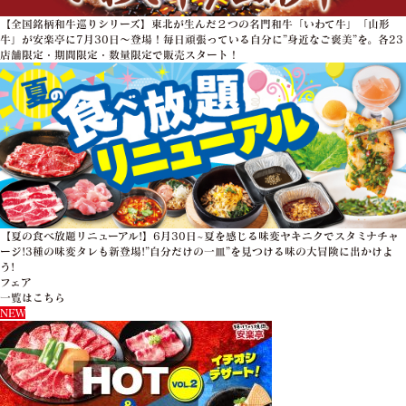
【全国銘柄和牛巡りシリーズ】東北が生んだ２つの名門和牛「いわて牛」「山形
牛」が安楽亭に7月30日～登場！毎日頑張っている自分に”身近なご褒美”を。各23
店舗限定・期間限定・数量限定で販売スタート！
【夏の食べ放題リニューアル!】6月30日~夏を感じる味変ヤキニクでスタミナチャ
ージ!3種の味変タレも新登場!”自分だけの一皿”を見つける味の大冒険に出かけよ
う!
フェア
一覧はこちら
NEW