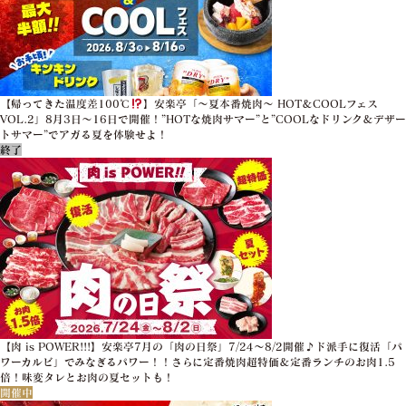
【帰ってきた温度差100℃
】安楽亭「～夏本番焼肉～ HOT＆COOLフェス
VOL.2」8月3日～16日で開催！”HOTな焼肉サマー”と”COOLなドリンク＆デザー
トサマー”でアガる夏を体験せよ！
終了
【肉 is POWER!!!】安楽亭7月の「肉の日祭」7/24～8/2開催♪ド派手に復活「パ
ワーカルビ」でみなぎるパワー！！さらに定番焼肉超特価＆定番ランチのお肉1.5
倍！味変タレとお肉の夏セットも！
開催中