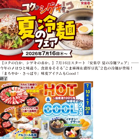
【コクの白か、シゲキの赤か。】7月16日スタート「安楽亭 夏の冷麺フェア」――
今年の〆はひと味違う。食欲をそそる”ごま麻辣＆濃厚豆乳”２色の冷麺が登場！
「まろやか・さっぱり」味変アイテムもGood！
終了