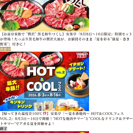
【お盆は家族で ”贅沢” 黒毛和牛づくし】安楽亭「8月8日～16日限定」特別セット
が登場！たっぷり黒毛和牛の贅沢大皿が、お値段そのまま「夏を彩る”盛夏・巻き
野菜”」付きに！
開催中
【帰ってきた温度差100℃
】安楽亭「～夏本番焼肉～ HOT＆COOLフェス
VOL.2」8月3日～16日で開催！”HOTな焼肉サマー”と”COOLなドリンク＆デザー
トサマー”でアガる夏を体験せよ！
終了