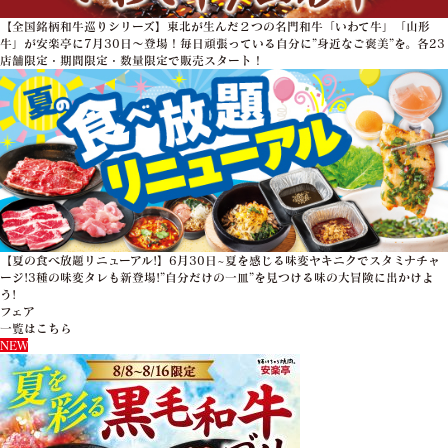
【全国銘柄和牛巡りシリーズ】東北が生んだ２つの名門和牛「いわて牛」「山形
牛」が安楽亭に7月30日～登場！毎日頑張っている自分に”身近なご褒美”を。各23
店舗限定・期間限定・数量限定で販売スタート！
【夏の食べ放題リニューアル!】6月30日~夏を感じる味変ヤキニクでスタミナチャ
ージ!3種の味変タレも新登場!”自分だけの一皿”を見つける味の大冒険に出かけよ
う!
フェア
一覧はこちら
NEW