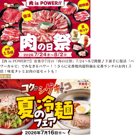
【肉 is POWER!!!】安楽亭7月の「肉の日祭」7/24～8/2開催♪ド派手に復活「パ
ワーカルビ」でみなぎるパワー！！さらに定番焼肉超特価＆定番ランチのお肉1.5
倍！味変タレとお肉の夏セットも！
開催中