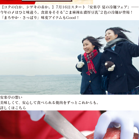
【コクの白か、シゲキの赤か。】7月16日スタート「安楽亭 夏の冷麺フェア」――
今年の〆はひと味違う。食欲をそそる”ごま麻辣＆濃厚豆乳”２色の冷麺が登場！
「まろやか・さっぱり」味変アイテムもGood！
安楽亭の想い
美味しくて、安心して食べられる焼肉をずっとこれからも。
詳しくはこちら