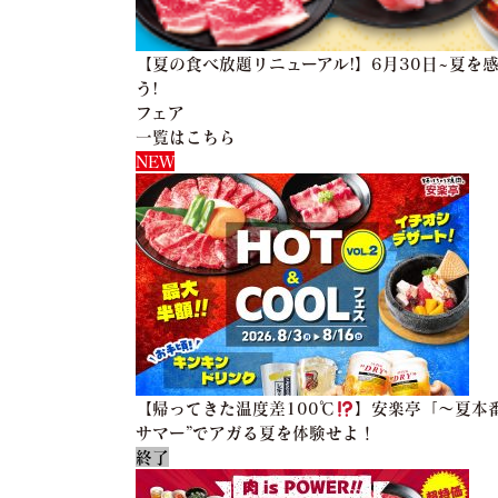
【夏の食べ放題リニューアル!】6月30日~夏を
う!
フェア
一覧はこちら
NEW
【帰ってきた温度差100℃
】安楽亭「～夏本番焼
サマー”でアガる夏を体験せよ！
終了