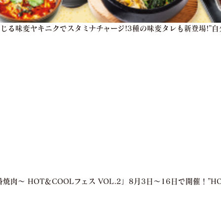
感じる味変ヤキニクでスタミナチャージ!3種の味変タレも新登場!”
肉～ HOT＆COOLフェス VOL.2」8月3日～16日で開催！”