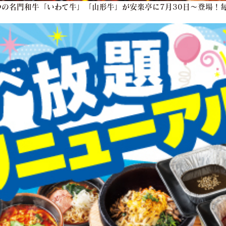
の名門和牛「いわて牛」「山形牛」が安楽亭に7月30日～登場！毎
！