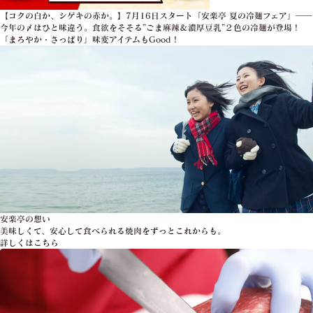
【コクの白か、シゲキの赤か。】7月16日スタート「安楽亭 夏の冷麺フェア」――
今年の〆はひと味違う。食欲をそそる”ごま麻辣＆濃厚豆乳”２色の冷麺が登場！
「まろやか・さっぱり」味変アイテムもGood！
安楽亭の想い
美味しくて、安心して食べられる焼肉をずっとこれからも。
詳しくはこちら