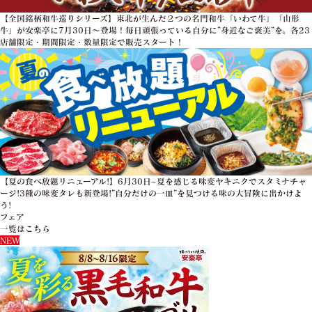
【全国銘柄和牛巡りシリーズ】東北が生んだ２つの名門和牛「いわて牛」「山形
牛」が安楽亭に7月30日～登場！毎日頑張っている自分に”身近なご褒美”を。各23
店舗限定・期間限定・数量限定で販売スタート！
【夏の食べ放題リニューアル!】6月30日~夏を感じる味変ヤキニクでスタミナチャ
ージ!3種の味変タレも新登場!”自分だけの一皿”を見つける味の大冒険に出かけよ
う!
フェア
一覧はこちら
NEW