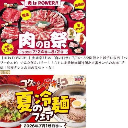
【肉 is POWER!!!】安楽亭7月の「肉の日祭」7/24～8/2開催♪ド派手に復活「パ
ワーカルビ」でみなぎるパワー！！さらに定番焼肉超特価＆定番ランチのお肉1.5
倍！味変タレとお肉の夏セットも！
開催中