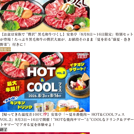
【お盆は家族で ”贅沢” 黒毛和牛づくし】安楽亭「8月8日～16日限定」特別セット
が登場！たっぷり黒毛和牛の贅沢大皿が、お値段そのまま「夏を彩る”盛夏・巻き
野菜”」付きに！
開催中
【帰ってきた温度差100℃
】安楽亭「～夏本番焼肉～ HOT＆COOLフェス
VOL.2」8月3日～16日で開催！”HOTな焼肉サマー”と”COOLなドリンク＆デザー
トサマー”でアガる夏を体験せよ！
終了