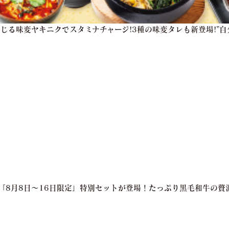
感じる味変ヤキニクでスタミナチャージ!3種の味変タレも新登場!”
亭「8月8日～16日限定」特別セットが登場！たっぷり黒毛和牛の