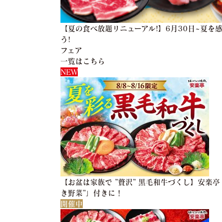
【夏の食べ放題リニューアル!】6月30日~夏を
う!
フェア
一覧はこちら
NEW
【お盆は家族で ”贅沢” 黒毛和牛づくし】安楽
き野菜”」付きに！
開催中