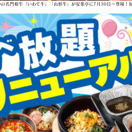
の名門和牛「いわて牛」「山形牛」が安楽亭に7月30日～登場！毎
！