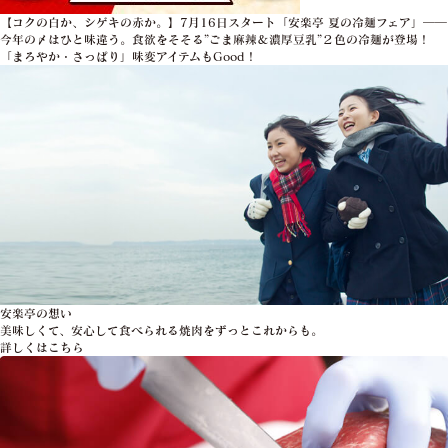
【コクの白か、シゲキの赤か。】7月16日スタート「安楽亭 夏の冷麺フェア」――
今年の〆はひと味違う。食欲をそそる”ごま麻辣＆濃厚豆乳”２色の冷麺が登場！
「まろやか・さっぱり」味変アイテムもGood！
安楽亭の想い
美味しくて、安心して食べられる焼肉をずっとこれからも。
詳しくはこちら