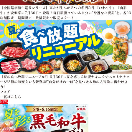
【全国銘柄和牛巡りシリーズ】東北が生んだ２つの名門和牛「いわて牛」「山形
牛」が安楽亭に7月30日～登場！毎日頑張っている自分に”身近なご褒美”を。各23
店舗限定・期間限定・数量限定で販売スタート！
【夏の食べ放題リニューアル!】6月30日~夏を感じる味変ヤキニクでスタミナチャ
ージ!3種の味変タレも新登場!”自分だけの一皿”を見つける味の大冒険に出かけよ
う!
フェア
一覧はこちら
NEW