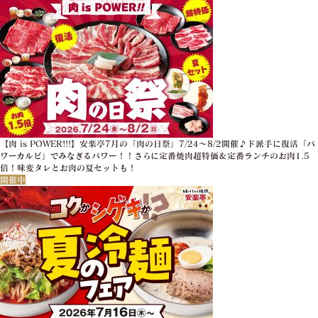
【肉 is POWER!!!】安楽亭7月の「肉の日祭」7/24～8/2開催♪ド派手に復活「パ
ワーカルビ」でみなぎるパワー！！さらに定番焼肉超特価＆定番ランチのお肉1.5
倍！味変タレとお肉の夏セットも！
開催中