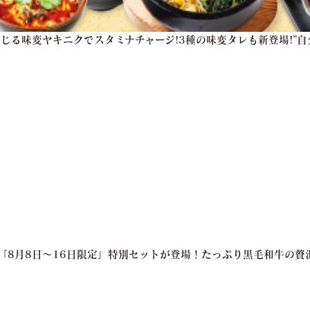
感じる味変ヤキニクでスタミナチャージ!3種の味変タレも新登場!”
亭「8月8日～16日限定」特別セットが登場！たっぷり黒毛和牛の