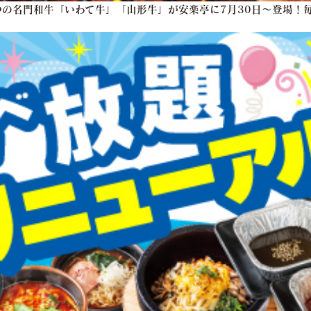
の名門和牛「いわて牛」「山形牛」が安楽亭に7月30日～登場！毎
！