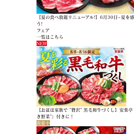
【夏の食べ放題リニューアル!】6月30日~夏を
う!
フェア
一覧はこちら
NEW
【お盆は家族で ”贅沢” 黒毛和牛づくし】安楽
き野菜”」付きに！
開催中