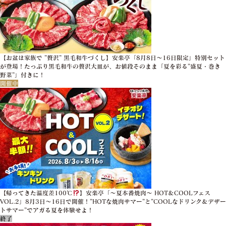
【お盆は家族で ”贅沢” 黒毛和牛づくし】安楽亭「8月8日～16日限定」特別セット
が登場！たっぷり黒毛和牛の贅沢大皿が、お値段そのまま「夏を彩る”盛夏・巻き
野菜”」付きに！
開催中
【帰ってきた温度差100℃
】安楽亭「～夏本番焼肉～ HOT＆COOLフェス
VOL.2」8月3日～16日で開催！”HOTな焼肉サマー”と”COOLなドリンク＆デザー
トサマー”でアガる夏を体験せよ！
終了