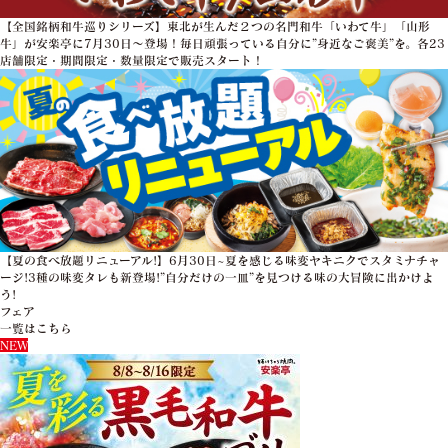
【全国銘柄和牛巡りシリーズ】東北が生んだ２つの名門和牛「いわて牛」「山形
牛」が安楽亭に7月30日～登場！毎日頑張っている自分に”身近なご褒美”を。各23
店舗限定・期間限定・数量限定で販売スタート！
【夏の食べ放題リニューアル!】6月30日~夏を感じる味変ヤキニクでスタミナチャ
ージ!3種の味変タレも新登場!”自分だけの一皿”を見つける味の大冒険に出かけよ
う!
フェア
一覧はこちら
NEW