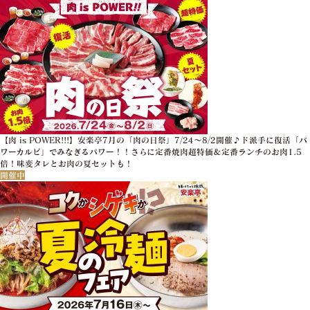
【肉 is POWER!!!】安楽亭7月の「肉の日祭」7/24～8/2開催♪ド派手に復活「パ
ワーカルビ」でみなぎるパワー！！さらに定番焼肉超特価＆定番ランチのお肉1.5
倍！味変タレとお肉の夏セットも！
開催中