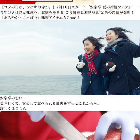
【コクの白か、シゲキの赤か。】7月16日スタート「安楽亭 夏の冷麺フェア」――
今年の〆はひと味違う。食欲をそそる”ごま麻辣＆濃厚豆乳”２色の冷麺が登場！
「まろやか・さっぱり」味変アイテムもGood！
安楽亭の想い
美味しくて、安心して食べられる焼肉をずっとこれからも。
詳しくはこちら