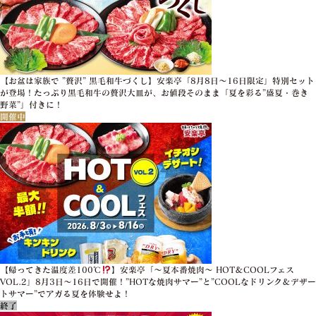
【お盆は家族で ”贅沢” 黒毛和牛づくし】安楽亭「8月8日～16日限定」特別セット
が登場！たっぷり黒毛和牛の贅沢大皿が、お値段そのまま「夏を彩る”盛夏・巻き
野菜”」付きに！
開催中
【帰ってきた温度差100℃
】安楽亭「～夏本番焼肉～ HOT＆COOLフェス
VOL.2」8月3日～16日で開催！”HOTな焼肉サマー”と”COOLなドリンク＆デザー
トサマー”でアガる夏を体験せよ！
終了