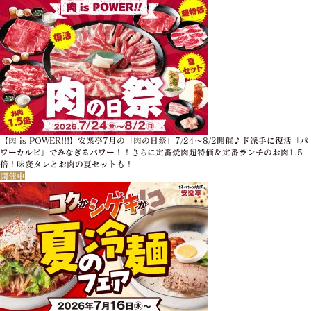
【肉 is POWER!!!】安楽亭7月の「肉の日祭」7/24～8/2開催♪ド派手に復活「パ
ワーカルビ」でみなぎるパワー！！さらに定番焼肉超特価＆定番ランチのお肉1.5
倍！味変タレとお肉の夏セットも！
開催中