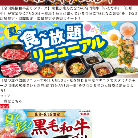
【全国銘柄和牛巡りシリーズ】東北が生んだ２つの名門和牛「いわて牛」「山形
牛」が安楽亭に7月30日～登場！毎日頑張っている自分に”身近なご褒美”を。各23
店舗限定・期間限定・数量限定で販売スタート！
【夏の食べ放題リニューアル!】6月30日~夏を感じる味変ヤキニクでスタミナチャ
ージ!3種の味変タレも新登場!”自分だけの一皿”を見つける味の大冒険に出かけよ
う!
フェア
一覧はこちら
NEW