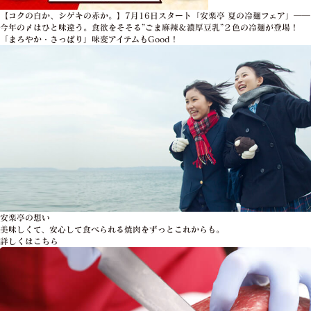
【コクの白か、シゲキの赤か。】7月16日スタート「安楽亭 夏の冷麺フェア」――
今年の〆はひと味違う。食欲をそそる”ごま麻辣＆濃厚豆乳”２色の冷麺が登場！
「まろやか・さっぱり」味変アイテムもGood！
安楽亭の想い
美味しくて、安心して食べられる焼肉をずっとこれからも。
詳しくはこちら