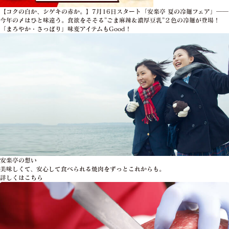
【コクの白か、シゲキの赤か。】7月16日スタート「安楽亭 夏の冷麺フェア」――
今年の〆はひと味違う。食欲をそそる”ごま麻辣＆濃厚豆乳”２色の冷麺が登場！
「まろやか・さっぱり」味変アイテムもGood！
安楽亭の想い
美味しくて、安心して食べられる焼肉をずっとこれからも。
詳しくはこちら