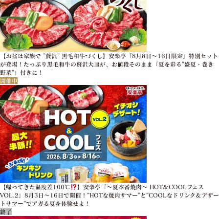
【お盆は家族で ”贅沢” 黒毛和牛づくし】安楽亭「8月8日～16日限定」特別セット
が登場！たっぷり黒毛和牛の贅沢大皿が、お値段そのまま「夏を彩る”盛夏・巻き
野菜”」付きに！
開催中
【帰ってきた温度差100℃
】安楽亭「～夏本番焼肉～ HOT＆COOLフェス
VOL.2」8月3日～16日で開催！”HOTな焼肉サマー”と”COOLなドリンク＆デザー
トサマー”でアガる夏を体験せよ！
終了