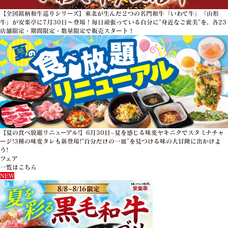
【全国銘柄和牛巡りシリーズ】東北が生んだ２つの名門和牛「いわて牛」「山形
牛」が安楽亭に7月30日～登場！毎日頑張っている自分に”身近なご褒美”を。各23
店舗限定・期間限定・数量限定で販売スタート！
【夏の食べ放題リニューアル!】6月30日~夏を感じる味変ヤキニクでスタミナチャ
ージ!3種の味変タレも新登場!”自分だけの一皿”を見つける味の大冒険に出かけよ
う!
フェア
一覧はこちら
NEW