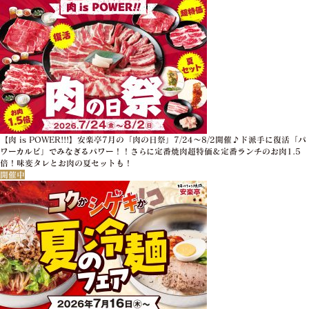
【肉 is POWER!!!】安楽亭7月の「肉の日祭」7/24～8/2開催♪ド派手に復活「パ
ワーカルビ」でみなぎるパワー！！さらに定番焼肉超特価＆定番ランチのお肉1.5
倍！味変タレとお肉の夏セットも！
開催中