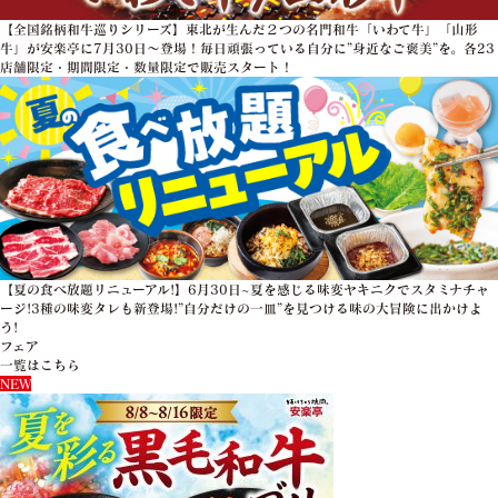
【全国銘柄和牛巡りシリーズ】東北が生んだ２つの名門和牛「いわて牛」「山形
牛」が安楽亭に7月30日～登場！毎日頑張っている自分に”身近なご褒美”を。各23
店舗限定・期間限定・数量限定で販売スタート！
【夏の食べ放題リニューアル!】6月30日~夏を感じる味変ヤキニクでスタミナチャ
ージ!3種の味変タレも新登場!”自分だけの一皿”を見つける味の大冒険に出かけよ
う!
フェア
一覧はこちら
NEW