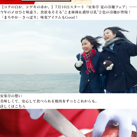
【コクの白か、シゲキの赤か。】7月16日スタート「安楽亭 夏の冷麺フェア」――
今年の〆はひと味違う。食欲をそそる”ごま麻辣＆濃厚豆乳”２色の冷麺が登場！
「まろやか・さっぱり」味変アイテムもGood！
安楽亭の想い
美味しくて、安心して食べられる焼肉をずっとこれからも。
詳しくはこちら