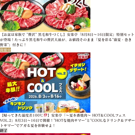
【お盆は家族で ”贅沢” 黒毛和牛づくし】安楽亭「8月8日～16日限定」特別セット
が登場！たっぷり黒毛和牛の贅沢大皿が、お値段そのまま「夏を彩る”盛夏・巻き
野菜”」付きに！
開催中
【帰ってきた温度差100℃
】安楽亭「～夏本番焼肉～ HOT＆COOLフェス
VOL.2」8月3日～16日で開催！”HOTな焼肉サマー”と”COOLなドリンク＆デザー
トサマー”でアガる夏を体験せよ！
終了