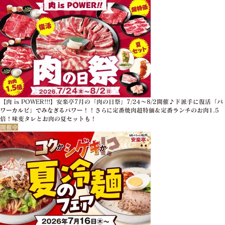
【肉 is POWER!!!】安楽亭7月の「肉の日祭」7/24～8/2開催♪ド派手に復活「パ
ワーカルビ」でみなぎるパワー！！さらに定番焼肉超特価＆定番ランチのお肉1.5
倍！味変タレとお肉の夏セットも！
開催中