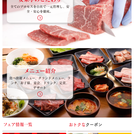
全てのプロセスを自社で一元管理し、安
全・安心を徹底。
メニュー紹介
食べ放題メニュー、グランドメニュー、ラ
ンチ、お子様、宴会、ドリンク、定食、
デザート
おトクな
クーポン
フェア情報一覧