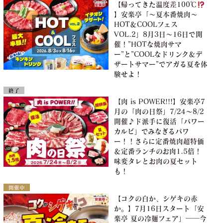
【帰ってきた温度差100℃
】安楽亭「～夏本番焼肉～
HOT＆COOLフェス
VOL.2」8月3日～16日で開
催！”HOTな焼肉サマ
ー”と”COOLなドリンク＆デ
ザートサマー”でアガる夏を体
験せよ！
終了
【肉 is POWER!!!】安楽亭7
月の「肉の日祭」7/24～8/2
開催♪ド派手に復活「パワー
カルビ」でみなぎるパワ
ー！！さらに定番焼肉超特価
＆定番ランチのお肉1.5倍！
味変タレとお肉の夏セット
も！
開催中
【コクの白か、シゲキの赤
か。】7月16日スタート「安
楽亭 夏の冷麺フェア」――今