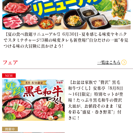
【夏の食べ放題リニューアル!】6月30日~夏を感じる味変ヤキニク
でスタミナチャージ!3種の味変タレも新登場!”自分だけの一皿”を見
つける味の大冒険に出かけよう!
フェア
一覧はこちら
NEW
【お盆は家族で ”贅沢” 黒毛
和牛づくし】安楽亭「8月8日
～16日限定」特別セットが登
場！たっぷり黒毛和牛の贅沢
大皿が、お値段そのまま「夏
を彩る”盛夏・巻き野菜”」付
きに！
開催中