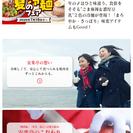
年の〆はひと味違う。食欲を
そそる”ごま麻辣＆濃厚豆
乳”２色の冷麺が登場！「まろ
やか・さっぱり」味変アイテ
ムもGood！
安楽亭の想い
美味しくて、安心して食べられる焼肉を
ずっとこれからも。
「無添加」「安全・安心への取り組み」
安楽亭のこだわり