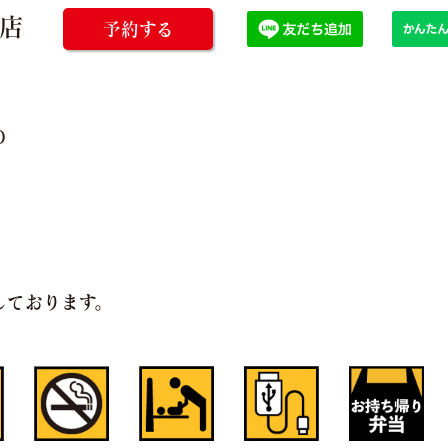
前店
予約する
０
しております。