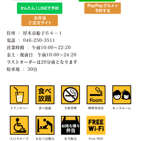
住所 ： 厚木市船子６４−１
電話 ： 046-250-3511
営業時間 ： 午前10:00〜22:20
金土・祝前日 午前10:00〜24:20
ラストオーダーは20分前となります
駐車場 ： 30台
ドリンクバー
食べ放題
全席禁煙
喫煙専用室
キッズルーム
入口スロープ
おむつ交換台
弁当販売
Free WiFi