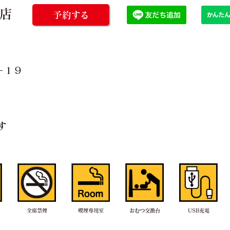
田店
予約する
−１９
す
全席禁煙
喫煙専用室
おむつ交換台
USB充電