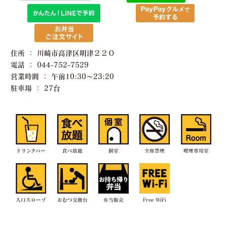
住所 ： 川崎市高津区明津２２０
電話 ： 044-752-7529
営業時間 ： 午前10:30〜23:20
駐車場 ： 27台
ドリンクバー
食べ放題
個室
全席禁煙
喫煙専用室
入口スロープ
おむつ交換台
弁当販売
Free WiFi