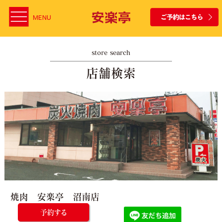
MENU
store search
店舗検索
焼肉 安楽亭 沼南店
予約する