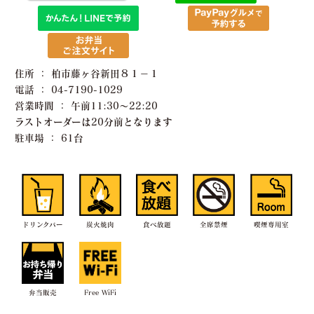
住所 ： 柏市藤ヶ谷新田８１−１
電話 ： 04-7190-1029
営業時間 ： 午前11:30〜22:20
ラストオーダーは20分前となります
駐車場 ： 61台
ドリンクバー
炭火焼肉
食べ放題
全席禁煙
喫煙専用室
弁当販売
Free WiFi