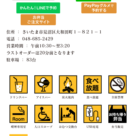
住所 ： さいたま市見沼区大和田町１−８２１−１
電話 ： 048-685-2429
営業時間 ： 午前10:30〜翌3:20
ラストオーダーは20分前となります
駐車場 ： 83台
ドリンクバー
アイスバー
炭火焼肉
食べ放題
全席禁煙
喫煙専用室
入口スロープ
おむつ交換台
USB充電
弁当販売