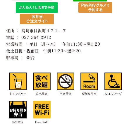
住所 ： 高崎市貝沢町４７１−７
電話 ： 027-364-2912
営業時間 ： 平日（月〜木） 午前11:30〜翌1:20
金土日祝・祝前日 午前11:30〜翌2:20
駐車場 ： 39台
ドリンクバー
食べ放題
全席禁煙
喫煙専用室
入口スロープ
弁当販売
Free WiFi