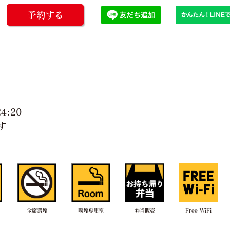
予約する
:20
す
全席禁煙
喫煙専用室
弁当販売
Free WiFi