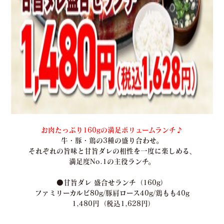
お肉たっぷり160gの満足ボリュームランチ♪
牛・豚・鶏の3種の盛り合わせ。
それぞれの旨味と甘旨ダレの相性を一度に楽しめる、
満足度No.1の主役ランチ。
●
甘旨ダレ 盛合せランチ（160g）
ファミリーカルビ80g/豚肩ロース40g/鶏もも40g
1,480円（税込1,628円）