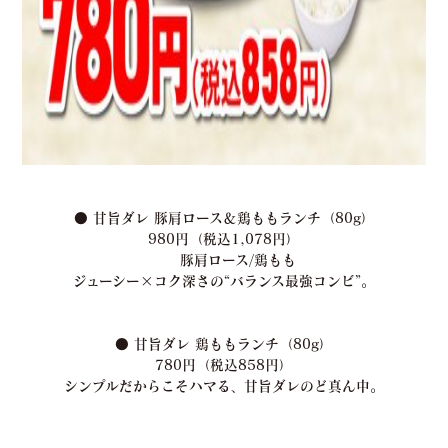
● 甘旨ダレ 豚肩ロース＆鶏ももランチ（80g）
9
80円（税込1,078円）
豚肩ロース/鶏もも
ジューシー×コク深さの“バランス最強コンビ”。
●
甘旨ダレ 鶏ももランチ（80g）
780円（税込858円）
シンプルだからこそハマる、甘旨ダレのど真ん中。