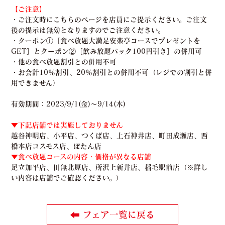
【ご注意】
・ご注文時にこちらのページを店員にご提示ください。ご注文
後の提示は無効となりますのでご注意ください。
・クーポン①［食べ放題大満足安楽亭コースでプレゼントを
GET］とクーポン②［飲み放題パック100円引き］の併用可
・他の食べ放題割引との併用不可
・お会計10％割引、20％割引との併用不可（レジでの割引と併
用できません）
有効期間：2023/9/1(金)～9/14(木)
▼下記店舗では実施しておりません
越谷神明店、小平店、つくば店、上石神井店、町田成瀬店、西
橋本店コスモス店、ぼたん店
▼食べ放題コースの内容・価格が異なる店舗
足立加平店、田無北原店、所沢上新井店、稲毛駅前店（※詳し
い内容は店舗でご確認ください。）
フェア一覧に戻る