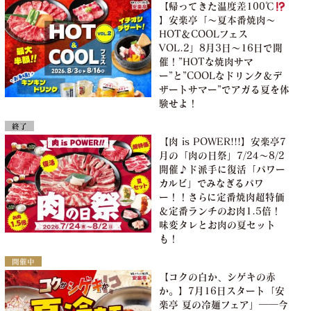
【帰ってきた温度差100℃
】安楽亭「～夏本番焼肉～
HOT＆COOLフェス
VOL.2」8月3日～16日で開
催！”HOTな焼肉サマ
ー”と”COOLなドリンク＆デ
ザートサマー”でアガる夏を体
験せよ！
終了
【肉 is POWER!!!】安楽亭7
月の「肉の日祭」7/24～8/2
開催♪ド派手に復活「パワー
カルビ」でみなぎるパワ
ー！！さらに定番焼肉超特価
＆定番ランチのお肉1.5倍！
味変タレとお肉の夏セット
も！
開催中
【コクの白か、シゲキの赤
か。】7月16日スタート「安
楽亭 夏の冷麺フェア」――今