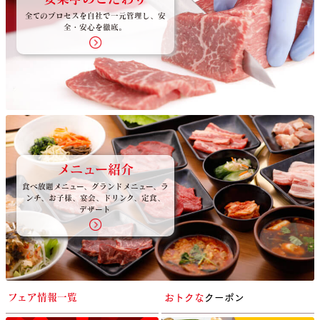
全てのプロセスを自社で一元管理し、安
全・安心を徹底。
メニュー紹介
食べ放題メニュー、グランドメニュー、ラ
ンチ、お子様、宴会、ドリンク、定食、
デザート
おトクな
クーポン
フェア情報一覧