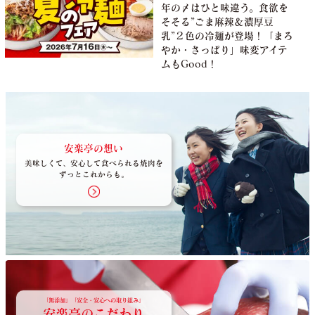
年の〆はひと味違う。食欲を
そそる”ごま麻辣＆濃厚豆
乳”２色の冷麺が登場！「まろ
やか・さっぱり」味変アイテ
ムもGood！
安楽亭の想い
美味しくて、安心して食べられる焼肉を
ずっとこれからも。
「無添加」「安全・安心への取り組み」
安楽亭のこだわり