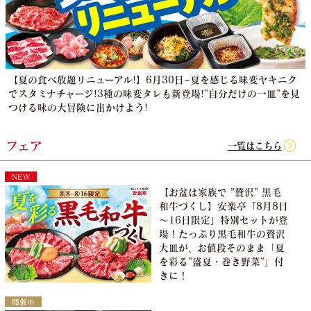
【夏の食べ放題リニューアル!】6月30日~夏を感じる味変ヤキニク
でスタミナチャージ!3種の味変タレも新登場!”自分だけの一皿”を見
つける味の大冒険に出かけよう!
フェア
一覧はこちら
NEW
【お盆は家族で ”贅沢” 黒毛
和牛づくし】安楽亭「8月8日
～16日限定」特別セットが登
場！たっぷり黒毛和牛の贅沢
大皿が、お値段そのまま「夏
を彩る”盛夏・巻き野菜”」付
きに！
開催中